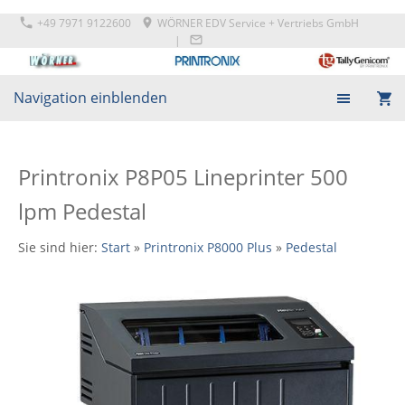
+49 7971 9122600
WÖRNER EDV Service + Vertriebs GmbH
|
Navigation einblenden
Printronix P8P05 Lineprinter 500
lpm Pedestal
Sie sind hier:
Start
»
Printronix P8000 Plus
»
Pedestal